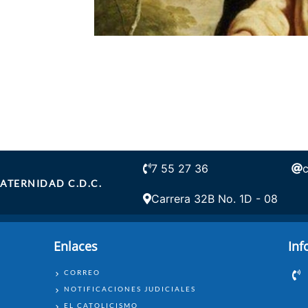
7 55 27 36
ATERNIDAD C.D.C.
Carrera 32B No. 1D - 08
Enlaces
Inf
ENLACES
CORREO
NOTIFICACIONES JUDICIALES
EL CATOLICISMO