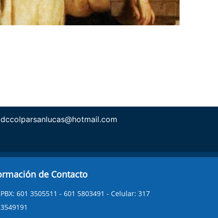
cdccolparsanlucas@hotmail.com
ormación de Contacto
PBX: 601 3505511 - 601 5803491 - Celular: 317
3549191